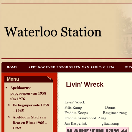
HOME
APELDOORNSE POPGROEPEN VAN 1958 T/M 1976
UIT
JAREN 60 FESTIVALS & REÜNIES
CEES HOOGSTRATEN’S – TIJD
Menu
Livin’ Wreck
Apeldoornse
CONTACT & VERANTWOORDING
LINKS
LAATSTE UPDATES
popgroepen van 1958
t/m 1976
Livin’ Wreck
De beginperiode 1958
Frits Kamp Drums
– 1965
Freddie Koops Basgitaar, zang
Apeldoorn Stad van
Freddie Kraayenhof Zang
Beat en Blues 1965 –
Jan Kasperink gitaar,zang
1969