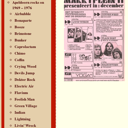
Apeldoorn rocks on
1969 – 1976
Airbubble
Bonaparte
Booze
Brimstone
Bunker
Caprolactam
Chimo
Coffin
Crying Wood
Devils Jump
Doktor Rock
Electric Air
Flavium
Foolish Man
Green Village
Indian
Lightning
Livin’ Wreck