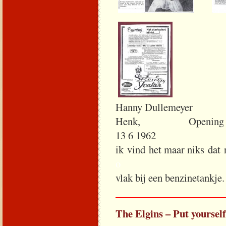
Hanny Dullemeyer Th
Henk, Opening Sp
13 
ik vind het maar niks d
o
vlak bij een benzinetankje.
_____________________
The Elgins – Put yourself