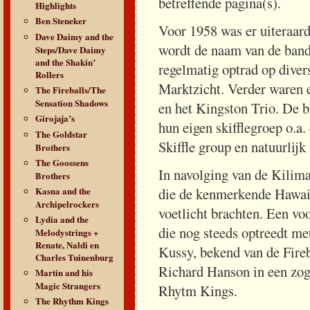
betreffende pagina(s).
Highlights
Ben Steneker
Voor 1958 was er uiteraard
Dave Daimy and the
wordt de naam van de band
Steps/Dave Daimy
and the Shakin’
regelmatig optrad op dive
Rollers
Marktzicht. Verder waren e
The Fireballs/The
Sensation Shadows
en het Kingston Trio. De 
Girojaja’s
hun eigen skifflegroep o.a.
The Goldstar
Skiffle group en natuurlijk
Brothers
The Goossens
In navolging van de Kilim
Brothers
Kasna and the
die de kenmerkende Hawaia
Archipelrockers
voetlicht brachten. Een vo
Lydia and the
die nog steeds optreedt me
Melodystrings +
Renate, Naldi en
Kussy, bekend van de Fireb
Charles Tuinenburg
Richard Hanson in een zog
Martin and his
Magic Strangers
Rhytm Kings.
The Rhythm Kings