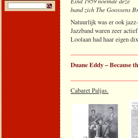
Eind 1959 noemde deze
band zich The Goossens Br
Natuurlijk was er ook jaz
Jazzband waren zeer actie
Loolaan had haar eigen di
_____________________
Duane Eddy – Because th
_____________________
Cabaret Paljas.