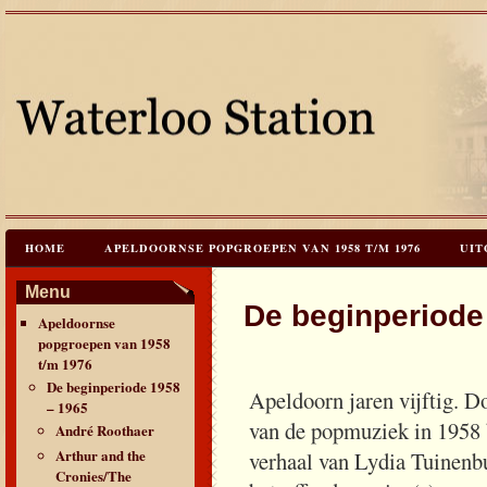
HOME
APELDOORNSE POPGROEPEN VAN 1958 T/M 1976
UIT
JAREN 60 FESTIVALS & REÜNIES
CEES HOOGSTRATEN’S – TIJD
Menu
De beginperiode
Apeldoornse
CONTACT & VERANTWOORDING
LINKS
LAATSTE UPDATES
popgroepen van 1958
t/m 1976
De beginperiode 1958
Apeldoorn jaren vijftig. D
– 1965
van de popmuziek in 1958 
André Roothaer
Arthur and the
verhaal van Lydia Tuinenb
Cronies/The