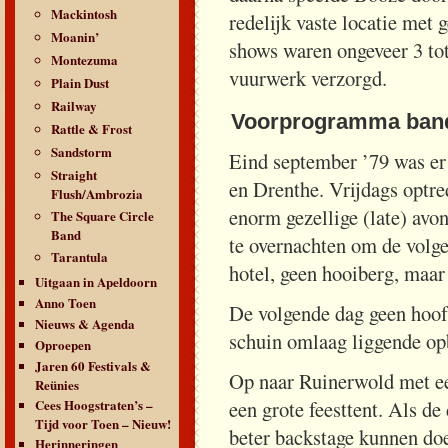
Mackintosh
redelijk vaste locatie met
Moanin’
shows waren ongeveer 3 tot
Montezuma
vuurwerk verzorgd.
Plain Dust
Railway
Voorprogramma band
Rattle & Frost
Sandstorm
Eind september ’79 was er
Straight
en Drenthe. Vrijdags optre
Flush/Ambrozia
enorm gezellige (late) avo
The Square Circle
Band
te overnachten om de volg
Tarantula
hotel, geen hooiberg, maar 
Uitgaan in Apeldoorn
Anno Toen
De volgende dag geen hoofd
Nieuws & Agenda
schuin omlaag liggende op
Oproepen
Jaren 60 Festivals &
Op naar Ruinerwold met een
Reünies
Cees Hoogstraten’s –
een grote feesttent. Als d
Tijd voor Toen – Nieuw!
beter backstage kunnen doe
Herinneringen