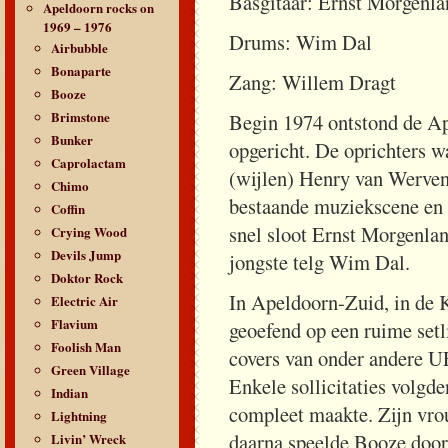
Basgitaar: Ernst Morgenl
Apeldoorn rocks on
1969 – 1976
Drums: Wim Dal
Airbubble
Bonaparte
Zang: Willem Dragt
Booze
Brimstone
Begin 1974 ontstond de A
Bunker
opgericht. De oprichters 
Caprolactam
(wijlen) Henry van Werven
Chimo
bestaande muziekscene en 
Coffin
snel sloot Ernst Morgenlan
Crying Wood
Devils Jump
jongste telg Wim Dal.
Doktor Rock
In Apeldoorn-Zuid, in de 
Electric Air
Flavium
geoefend op een ruime setl
Foolish Man
covers van onder andere U
Green Village
Enkele sollicitaties volg
Indian
compleet maakte. Zijn vro
Lightning
daarna speelde Booze door
Livin’ Wreck