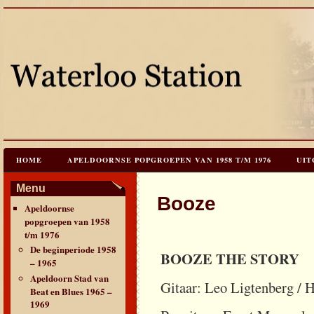
HOME
APELDOORNSE POPGROEPEN VAN 1958 T/M 1976
UIT
JAREN 60 FESTIVALS & REÜNIES
CEES HOOGSTRATEN’S – TIJD
Menu
Booze
Apeldoornse
CONTACT & VERANTWOORDING
LINKS
LAATSTE UPDATES
popgroepen van 1958
t/m 1976
De beginperiode 1958
BOOZE THE STORY
– 1965
Apeldoorn Stad van
Gitaar: Leo Ligtenberg / 
Beat en Blues 1965 –
1969