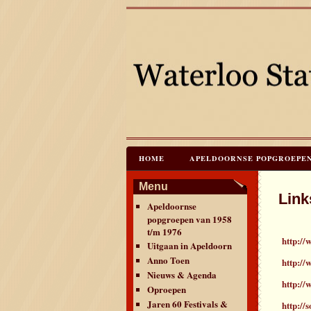
HOME
APELDOORNSE POPGROEPEN V
JAREN 60 FESTIVALS & REÜNIES
C
Menu
Link
Apeldoornse
CONTACT & VERANTWOORDING
L
popgroepen van 1958
t/m 1976
http://
Uitgaan in Apeldoorn
Anno Toen
http://
Nieuws & Agenda
http://
Oproepen
Jaren 60 Festivals &
http://