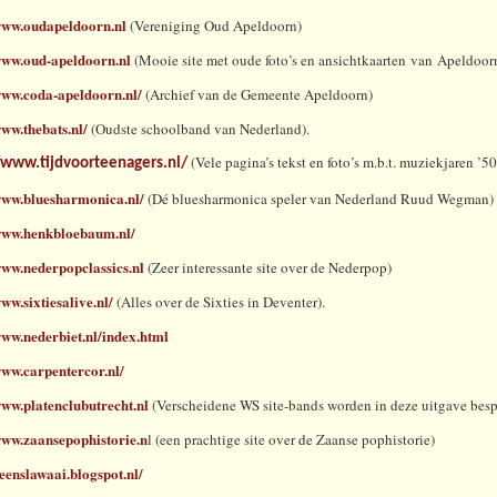
/www.oudapeldoorn.nl
(Vereniging Oud Apeldoorn)
www.oud-apeldoorn.nl
(Mooie site met oude foto’s en ansichtkaarten van Apeldoor
www.coda-apeldoorn.nl/
(Archief van de Gemeente Apeldoorn)
www.thebats.nl/
(Oudste schoolband van Nederland).
(Vele pagina’s tekst en foto’s m.b.t. muziekjaren ’50
/www.tijdvoorteenagers.nl/
/www.bluesharmonica.nl/
(Dé bluesharmonica speler van Nederland Ruud Wegman)
/www.henkbloebaum.nl/
www.nederpopclassics.nl
(Zeer interessante site over de Nederpop)
www.sixtiesalive.nl/
(Alles over de Sixties in Deventer).
www.nederbiet.nl/index.html
www.carpentercor.nl/
www.platenclubutrecht.nl
(Verscheidene WS site-bands worden in deze uitgave bes
www.zaansepophistorie.n
l (een prachtige site over de Zaanse pophistorie)
veenslawaai.blogspot.nl/