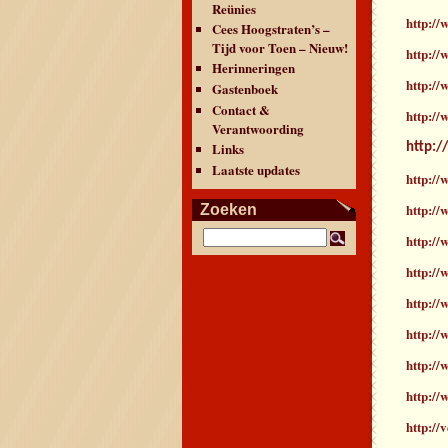
Reünies
http:/
Cees Hoogstraten’s –
Tijd voor Toen – Nieuw!
http://
Herinneringen
http://
Gastenboek
Contact &
http://
Verantwoording
Links
http:/
Laatste updates
http:/
http:/
Zoeken
http://
http://
http://
http://
http://
http://
http://