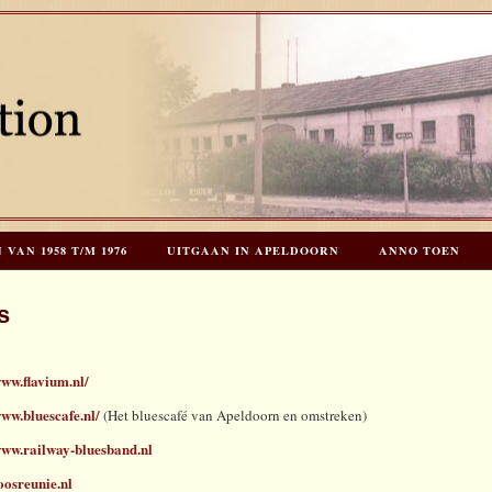
AN 1958 T/M 1976
UITGAAN IN APELDOORN
ANNO TOEN
EES HOOGSTRATEN’S – TIJD VOOR TOEN – NIEUW!
HERINNERINGE
s
INKS
LAATSTE UPDATES
www.flavium.nl/
www.bluescafe.nl/
(Het bluescafé van Apeldoorn en omstreken)
www.railway-bluesband.nl
soosreunie.nl