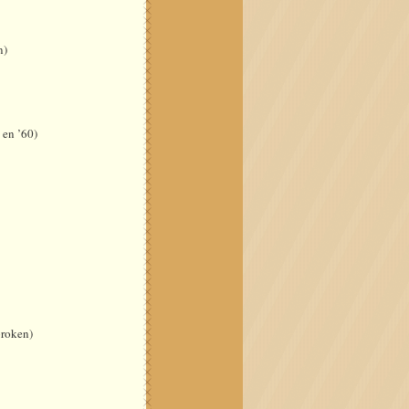
n)
 en ’60)
proken)