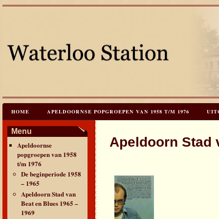
HOME
APELDOORNSE POPGROEPEN VAN 1958 T/M 1976
UIT
JAREN 60 FESTIVALS & REÜNIES
CEES HOOGSTRATEN’S – TIJD
Menu
Apeldoorn Stad 
Apeldoornse
CONTACT & VERANTWOORDING
LINKS
LAATSTE UPDATES
popgroepen van 1958
t/m 1976
De beginperiode 1958
– 1965
Apeldoorn Stad van
Beat en Blues 1965 –
1969