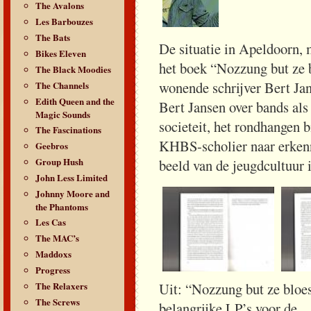
The Avalons
Les Barbouzes
The Bats
De situatie in Apeldoorn, 
Bikes Eleven
het boek “Nozzung but ze 
The Black Moodies
wonende schrijver Bert Jans
The Channels
Edith Queen and the
Bert Jansen over bands al
Magic Sounds
societeit, het rondhangen b
The Fascinations
KHBS-scholier naar erkenn
Geebros
Group Hush
beeld van de jeugdcultuur 
John Less Limited
Johnny Moore and
the Phantoms
Les Cas
The MAC’s
Maddoxs
Progress
The Relaxers
Uit: “Nozzung but z
The Screws
belangrijke LP’s voor de