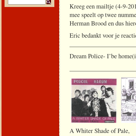
Kreeg een mailtje (4-9-20
mee speelt op twee nummer
Herman Brood en dus hiero
Eric bedankt voor je reacti
_____________________
Dream Police- I’be home(i
_____________________
A Whiter Shade o