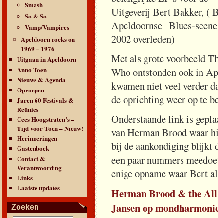
Smash
Uitgeverij Bert Bakke
So & So
Apeldoornse Blues-scene
Vamp/Vampires
2002 overleden)
Apeldoorn rocks on
1969 – 1976
Met als grote voorbeeld T
Uitgaan in Apeldoorn
Anno Toen
Who ontstonden ook in Ape
Nieuws & Agenda
kwamen niet veel verder da
Oproepen
de oprichting weer op te b
Jaren 60 Festivals &
Reünies
Onderstaande link is gepl
Cees Hoogstraten’s –
Tijd voor Toen – Nieuw!
van Herman Brood waar hij 
Herinneringen
bij de aankondiging blijkt
Gastenboek
een paar nummers meedoet 
Contact &
Verantwoording
enige opname waar Bert al
Links
Laatste updates
Herman Brood & the All 
Jansen op mondharmonic
Zoeken