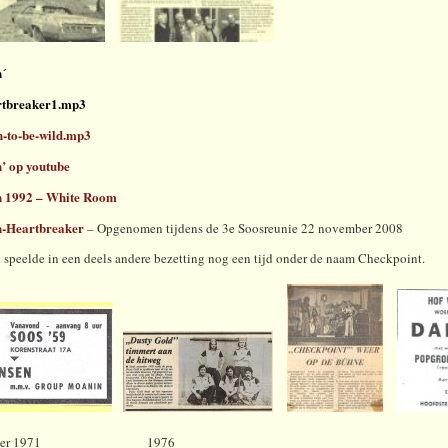
´
rtbreaker1.mp3
n-to-be-wild.mp3
’ op youtube
 1992 – White Room
-Heartbreaker
– Opgenomen tijdens de 3e Soosreunie 22 november 2008
speelde in een deels andere bezetting nog een tijd onder de naam Checkpoint.
ember 1971 1976