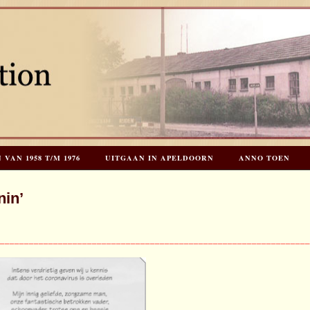
AN 1958 T/M 1976
UITGAAN IN APELDOORN
ANNO TOEN
EES HOOGSTRATEN’S – TIJD VOOR TOEN – NIEUW!
HERINNERINGE
in’
INKS
LAATSTE UPDATES
________________________________________________________________