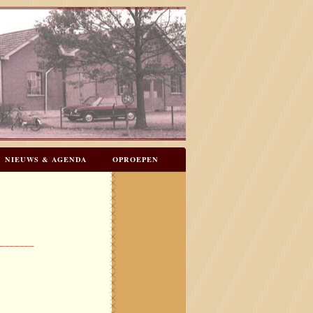
NIEUWS & AGENDA
OPROEPEN
N
GASTENBOEK
________