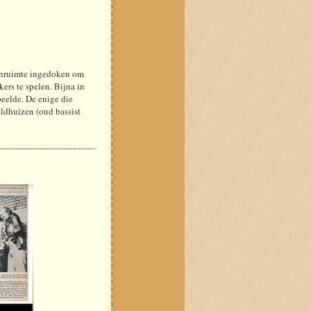
enruimte ingedoken om
kers te spelen. Bijna in
eelde. De enige die
ldhuizen (oud bassist
______________________________________________________________