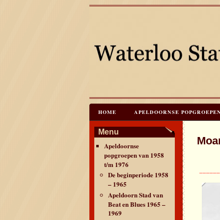
HOME
APELDOORNSE POPGROEPEN V
JAREN 60 FESTIVALS & REÜNIES
C
Menu
Moan
Apeldoornse
CONTACT & VERANTWOORDING
L
popgroepen van 1958
t/m 1976
_____
De beginperiode 1958
– 1965
Apeldoorn Stad van
Beat en Blues 1965 –
1969