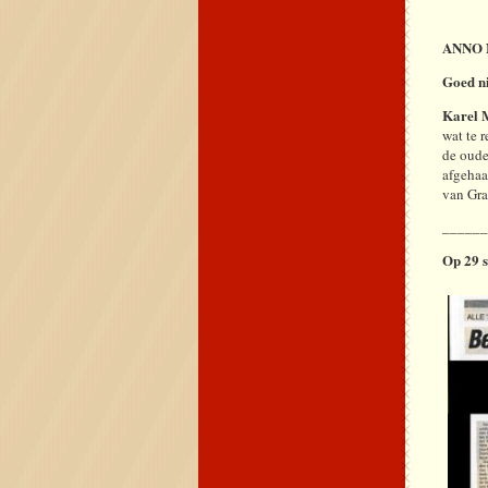
ANNO 
Goed ni
Karel M
wat te 
de oude
afgehaa
van Gra
_____
Op 29 