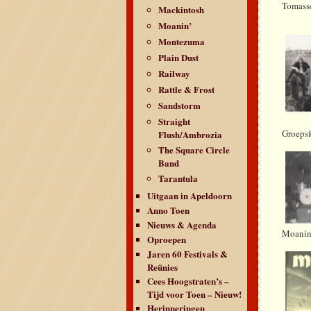
Tomass
Mackintosh
Moanin’
Montezuma
Plain Dust
Railway
Rattle & Frost
Sandstorm
Straight
Groeps
Flush/Ambrozia
The Square Circle
Band
Tarantula
Uitgaan in Apeldoorn
Anno Toen
Nieuws & Agenda
Moanin’
Oproepen
Jaren 60 Festivals &
Reünies
Cees Hoogstraten’s –
Tijd voor Toen – Nieuw!
Herinneringen