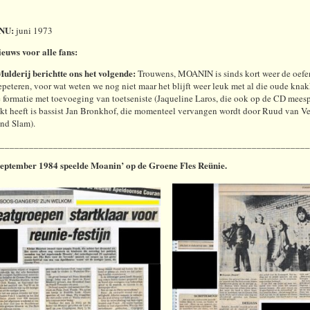
NU:
juni 1973
euws voor alle fans:
ulderij berichtte ons het volgende:
Trouwens, MOANIN is sinds kort weer de oef
repeteren, voor wat weten we nog niet maar het blijft weer leuk met al die oude knak
 formatie met toevoeging van toetseniste (Jaqueline Laros, die ook op de CD meesp
kt heeft is bassist Jan Bronkhof, die momenteel vervangen wordt door Ruud van Ve
nd Slam).
________________________________________________________________
september 1984 speelde Moanin’ op de Groene Fles Reünie.