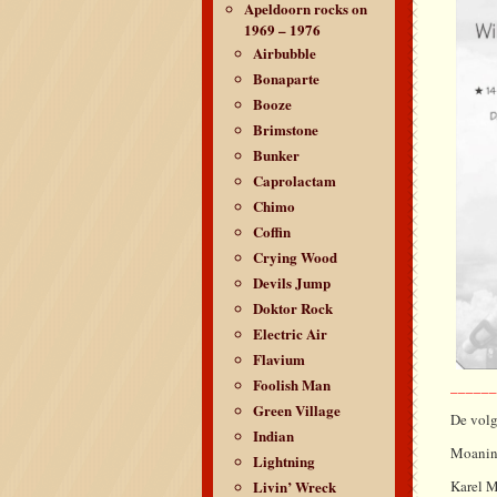
Apeldoorn rocks on
1969 – 1976
Airbubble
Bonaparte
Booze
Brimstone
Bunker
Caprolactam
Chimo
Coffin
Crying Wood
Devils Jump
Doktor Rock
Electric Air
Flavium
Foolish Man
_____
Green Village
De volg
Indian
Moanin’
Lightning
Livin’ Wreck
Karel M