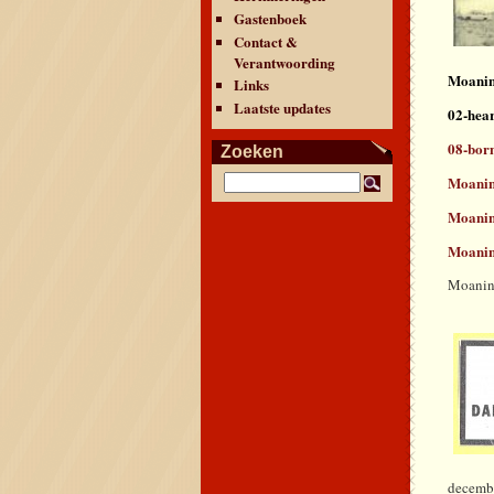
Gastenboek
Contact &
Verantwoording
Moanin
Links
Laatste updates
02-hea
08-bor
Zoeken
Moanin
Moanin
Moanin
Moanin 
dec