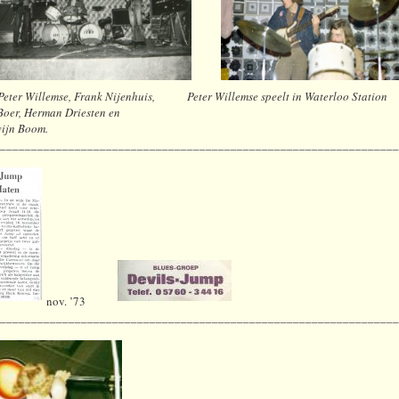
.: Peter Willemse, Frank Nijenhuis, Peter Willemse speelt in Waterloo Station
Boer, Herman Driesten en
ijn Boom.
________________________________________________________________
nov. ’73
________________________________________________________________