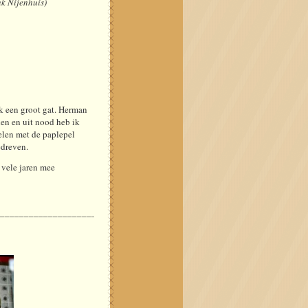
nk Nijenhuis)
jk een groot gat. Herman
nen en uit nood heb ik
elen met de paplepel
edreven.
 vele jaren mee
_____________________________________