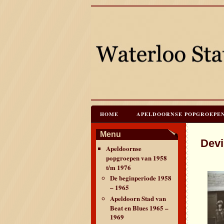
HOME
APELDOORNSE POPGROEPEN V
JAREN 60 FESTIVALS & REÜNIES
C
Menu
Dev
Apeldoornse
CONTACT & VERANTWOORDING
L
popgroepen van 1958
t/m 1976
De beginperiode 1958
– 1965
Apeldoorn Stad van
Beat en Blues 1965 –
1969