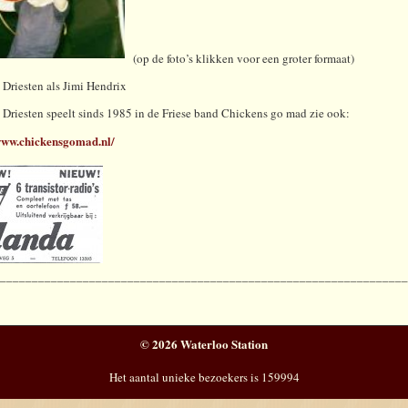
(op de foto’s klikken voor een groter formaat)
Driesten als Jimi Hendrix
Driesten speelt sinds 1985 in de Friese band Chickens go mad zie ook:
/www.chickensgomad.nl/
________________________________________________________________
© 2026 Waterloo Station
Het aantal unieke bezoekers is 159994