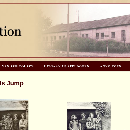
AN 1958 T/M 1976
UITGAAN IN APELDOORN
ANNO TOEN
EES HOOGSTRATEN’S – TIJD VOOR TOEN – NIEUW!
HERINNERINGE
ils Jump
INKS
LAATSTE UPDATES