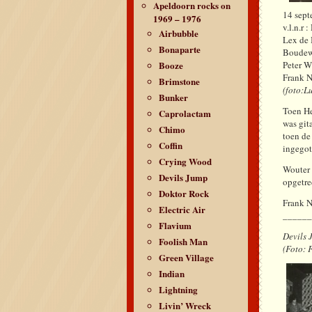
Apeldoorn rocks on
14 
1969 – 1976
v.l.n.r
Airbubble
Lex 
Bonaparte
Boude
Booze
Peter
Frank
Brimstone
(foto:L
Bunker
Toen He
Caprolactam
was git
Chimo
toen de
Coffin
ingegot
Crying Wood
Wouter 
Devils Jump
opgetre
Doktor Rock
Frank N
Electric Air
_____
Flavium
Devils 
Foolish Man
(Fot
Green Village
Indian
Lightning
Livin’ Wreck