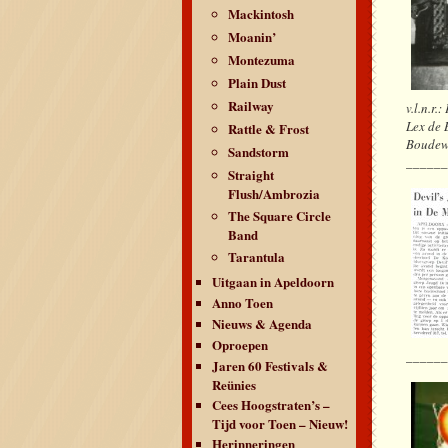
Mackintosh
Moanin’
Montezuma
Plain Dust
Railway
v.l.n.r
Lex de 
Rattle & Frost
Boudew
Sandstorm
_____
Straight
Flush/Ambrozia
The Square Circle
Band
Tarantula
Uitgaan in Apeldoorn
Anno Toen
Nieuws & Agenda
Oproepen
_____
Jaren 60 Festivals &
Reünies
Cees Hoogstraten’s –
Tijd voor Toen – Nieuw!
Herinneringen