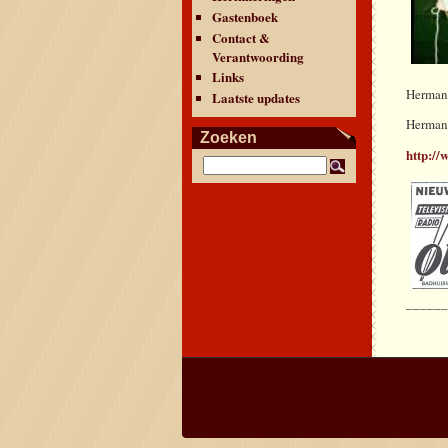
Gastenboek
Contact &
Verantwoording
Links
Herman 
Laatste updates
Herman 
Zoeken
http:/
_____