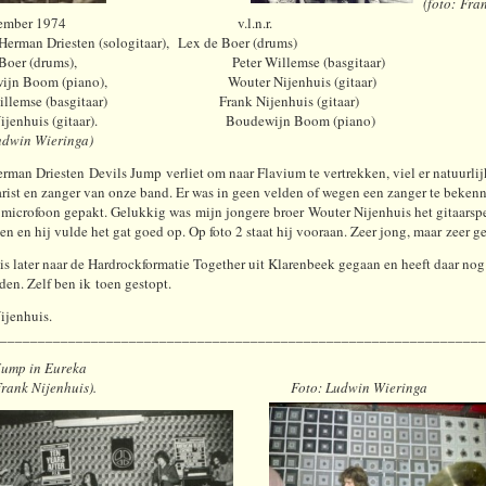
(foto: Fra
september 1974 v.l.n.r.
 : Herman Driesten (sologitaar), Lex de Boer (drums)
de Boer (drums), Peter Willemse (basgitaar)
wijn Boom (piano), Wouter Nijenhuis (gitaar)
 Willemse (basgitaar) Frank Nijenhuis (gitaar)
 Nijenhuis (gitaar). Boudewijn Boom (piano)
udwin Wieringa)
rman Driesten Devils Jump verliet om naar Flavium te vertrekken, viel er natuurli
arist en zanger van onze band. Er was in geen velden of wegen een zanger te beken
 microfoon gepakt. Gelukkig was mijn jongere broer Wouter Nijenhuis het gitaarsp
en en hij vulde het gat goed op. Op foto 2 staat hij vooraan. Zeer jong, maar zeer g
is later naar de Hardrockformatie Together uit Klarenbeek gegaan en heeft daar nog
den. Zelf ben ik toen gestopt.
ijenhuis.
________________________________________________________________
Jump in Eureka
o: Frank Nijenhuis). Foto: Ludwin Wieringa