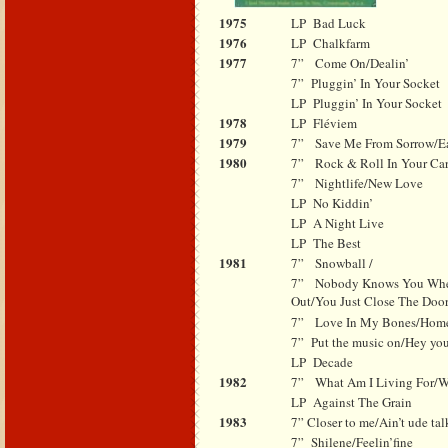
1975
LP
Bad Luck
1976
LP
Chalkfarm
1977
7”
Come On/Dealin’
7”
Pluggin’ In Your Socket
LP
Pluggin’ In Your Socket
1978
LP
Fléviem
1979
7”
Save Me From Sorrow/E
1980
7”
Rock & Roll In Your Car
7”
Nightlife/New Love
LP
No Kiddin’
LP
A Night Live
LP
The Best
1981
7”
Snowball /
7”
Nobody Knows You W
Out/You Just Close The Doo
7”
Love In My Bones/Hom
7”
Put the music on/Hey yo
LP
Decade
1982
7”
What Am I Living For/
LP
Against The Grain
1983
7” Closer to me/Ain’t ude tal
7”
Shilene/Feelin’fine