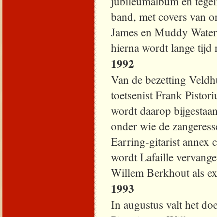
jubileumalbum en tegel
band, met covers van 
James en Muddy Waters. 
hierna wordt lange tij
1992
Van de bezetting Veldh
toetsenist Frank Pistor
wordt daarop bijgestaa
onder wie de zangeress
Earring-gitarist anne
wordt Lafaille vervang
Willem Berkhout als ext
1993
In augustus valt het d