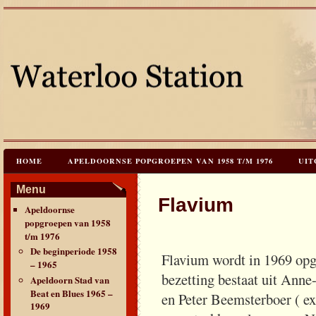
HOME
APELDOORNSE POPGROEPEN VAN 1958 T/M 1976
UIT
JAREN 60 FESTIVALS & REÜNIES
CEES HOOGSTRATEN’S – TIJD
Menu
Flavium
Apeldoornse
CONTACT & VERANTWOORDING
LINKS
LAATSTE UPDATES
popgroepen van 1958
t/m 1976
De beginperiode 1958
Flavium wordt in 1969 opg
– 1965
bezetting bestaat uit Ann
Apeldoorn Stad van
Beat en Blues 1965 –
en Peter Beemsterboer ( 
1969