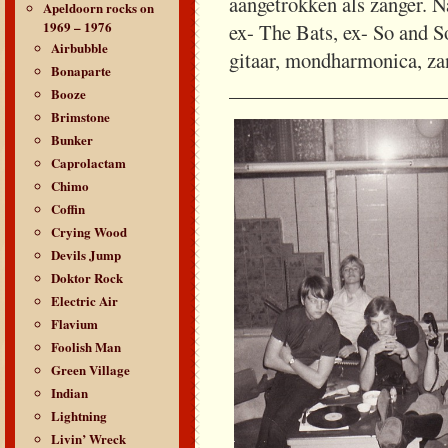
aangetrokken als zanger. 
Apeldoorn rocks on
1969 – 1976
ex- The Bats, ex- So and 
Airbubble
gitaar, mondharmonica, za
Bonaparte
_____________________
Booze
Brimstone
Bunker
Caprolactam
Chimo
Coffin
Crying Wood
Devils Jump
Doktor Rock
Electric Air
Flavium
Foolish Man
Green Village
Indian
Lightning
Livin’ Wreck