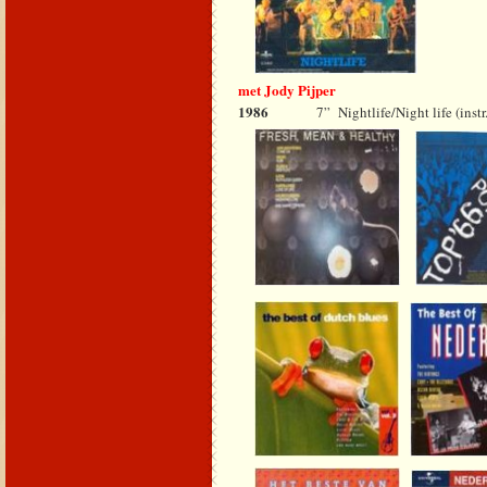
met Jody Pijper
1986
7”
Nightlife/Night life (instr