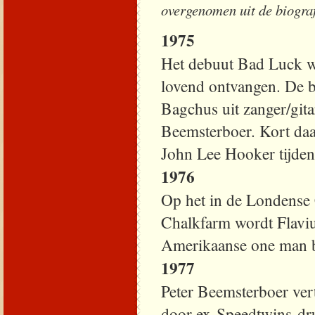
overgenomen uit de biograf
1975
Het debuut Bad Luck 
lovend ontvangen. De b
Bagchus uit zanger/git
Beemsterboer. Kort daa
John Lee Hooker tijdens
1976
Op het in de Londense
Chalkfarm wordt Flavi
Amerikaanse one man b
1977
Peter Beemsterboer ver
door ex-Speedtwins-d