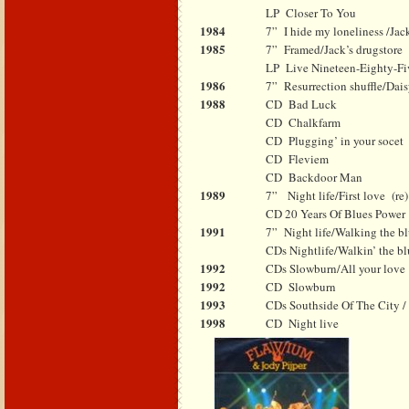
LP
Closer To You
1984
7”
I hide my loneliness /Jac
1985
7”
Framed/Jack’s drugstore
LP
Live Nineteen-Eighty-Fi
1986
7”
Resurrection shuffle/Dai
1988
CD
Bad Luck
CD
Chalkfarm
CD
Plugging’ in your socet
CD
Fleviem
CD
Backdoor Man
1989
7”
Night life/First love
(re)
CD 20 Years Of Blues Power
1991
7”
Night life/Walking the b
CDs Nightlife/Walkin’ the bl
1992
CDs Slowburn/All your love
1992
CD
Slowburn
1993
CDs Southside Of The City /
1998
CD
Night live