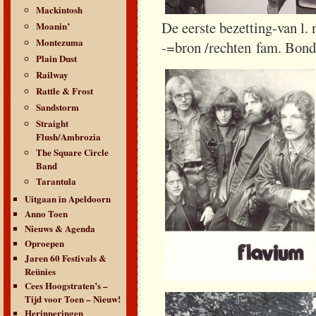
Mackintosh
De eerste bezetting-van l.
Moanin’
Montezuma
-=bron /rechten fam. Bond
Plain Dust
Railway
Rattle & Frost
Sandstorm
Straight
Flush/Ambrozia
The Square Circle
Band
Tarantula
Uitgaan in Apeldoorn
Anno Toen
Nieuws & Agenda
Oproepen
Jaren 60 Festivals &
Reünies
Cees Hoogstraten’s –
Tijd voor Toen – Nieuw!
Herinneringen