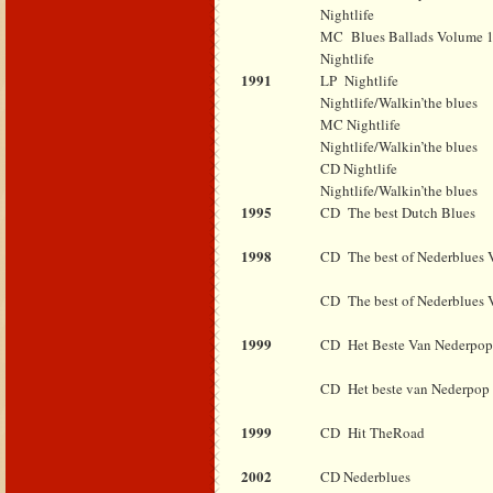
Nightlife
MC
Blues Ballads Volume 
Nightlife
1991
LP
Nightlife
Nightlife/Walkin’the blues
MC Nightlife
Nightlife/Walkin’the blues
CD Nightlife
Nightlife/Walkin’the blues
1995
CD
The best Dutch Blues
1998
CD
The best of Nederblues
CD
The best of Nederblues
1999
CD
Het Beste Van Nederpo
CD
Het beste van Nederpop
1999
CD
Hit TheRoad
2002
CD Nederblues