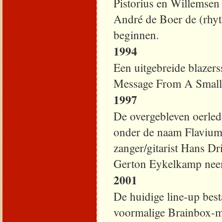
Pistorius en Willemsen
André de Boer de (rhyt
beginnen.
1994
Een uitgebreide blazers
Message From A Small 
1997
De overgebleven oerle
onder de naam Flavium i
zanger/gitarist Hans Dr
Gerton Eykelkamp neemt
2001
De huidige line-up bes
voormalige Brainbox-m