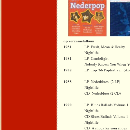
op verzamelalbum
1981
LP
Fresh, Mean & Healty
Nightlife
1981
LP
Candelight
Nobody Knows You When Yo
1982
LP
Top ’66 Popfestival
(Ap
1988
LP
Nederblues
(2 LP)
Nightlife
CD
Nederblues (2 CD)
1990
LP
Blues Ballads Volume 1
Nightlife
CD Blues Ballads Volume 1
Nightlife
CD
A shock for your shoes