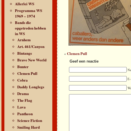
Allerlei WS
Programma WS
1969 – 1974
Bands die
opgetreden hebben
in WS
Arnhem
Art. 461/Canyon
Bintangs
Clemen Pull
«
Brave New World
Geef een reactie
Bunter
N
Clemen Pull
E-
Cobra
Daddy Longlegs
We
Drama
The Flag
Lava
Pantheon
Science Fiction
Smiling Hard