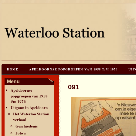
HOME
APELDOORNSE POPGROEPEN VAN 1958 T/M 1976
UIT
JAREN 60 FESTIVALS & REÜNIES
CEES HOOGSTRATEN’S – TIJD
Menu
091
Apeldoornse
CONTACT & VERANTWOORDING
LINKS
LAATSTE UPDATES
popgroepen van 1958
t/m 1976
Uitgaan in Apeldoorn
Het Waterloo Station
verhaal
Geschiedenis
Foto’s