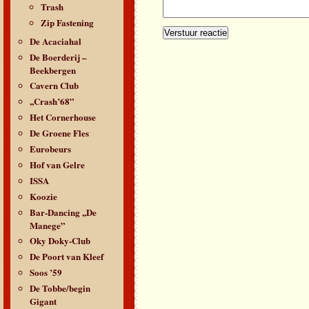
Trash
Zip Fastening
De Acaciahal
De Boerderij –
Beekbergen
Cavern Club
,,Crash’68”
Het Cornerhouse
De Groene Fles
Eurobeurs
Hof van Gelre
ISSA
Koozie
Bar-Dancing ,,De
Manege”
Oky Doky-Club
De Poort van Kleef
Soos ’59
De Tobbe/begin
Gigant