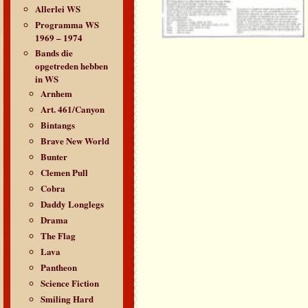
Allerlei WS
Programma WS
1969 – 1974
Bands die
opgetreden hebben
in WS
Arnhem
Art. 461/Canyon
Bintangs
Brave New World
Bunter
Clemen Pull
Cobra
Daddy Longlegs
Drama
The Flag
Lava
Pantheon
Science Fiction
Smiling Hard