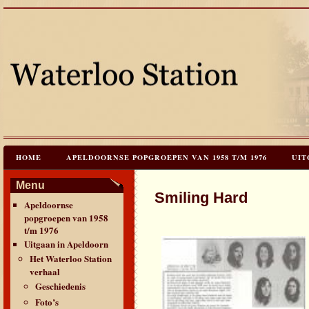
HOME
APELDOORNSE POPGROEPEN VAN 1958 T/M 1976
UIT
JAREN 60 FESTIVALS & REÜNIES
CEES HOOGSTRATEN’S – TIJD
Menu
Smiling Hard
Apeldoornse
CONTACT & VERANTWOORDING
LINKS
LAATSTE UPDATES
popgroepen van 1958
t/m 1976
Uitgaan in Apeldoorn
Het Waterloo Station
verhaal
Geschiedenis
Foto’s