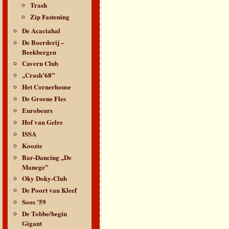
Trash
Zip Fastening
De Acaciahal
De Boerderij –
Beekbergen
Cavern Club
,,Crash’68”
Het Cornerhouse
De Groene Fles
Eurobeurs
Hof van Gelre
ISSA
Koozie
Bar-Dancing ,,De
Manege”
Oky Doky-Club
De Poort van Kleef
Soos ’59
De Tobbe/begin
Gigant