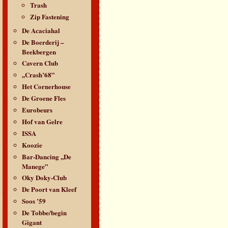
Trash
Zip Fastening
De Acaciahal
De Boerderij –
Beekbergen
Cavern Club
,,Crash’68”
Het Cornerhouse
De Groene Fles
Eurobeurs
Hof van Gelre
ISSA
Koozie
Bar-Dancing ,,De
Manege”
Oky Doky-Club
De Poort van Kleef
Soos ’59
De Tobbe/begin
Gigant