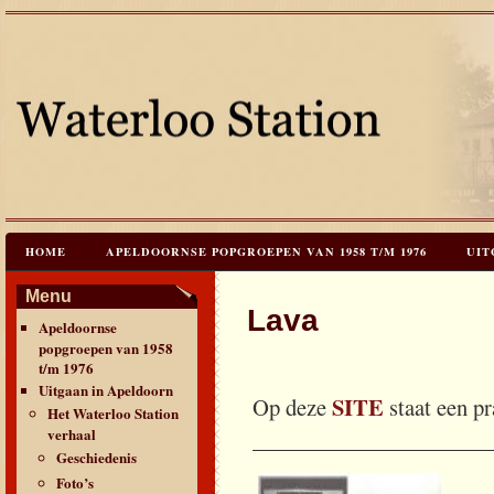
HOME
APELDOORNSE POPGROEPEN VAN 1958 T/M 1976
UIT
JAREN 60 FESTIVALS & REÜNIES
CEES HOOGSTRATEN’S – TIJD
Menu
Lava
Apeldoornse
CONTACT & VERANTWOORDING
LINKS
LAATSTE UPDATES
popgroepen van 1958
t/m 1976
Uitgaan in Apeldoorn
SITE
Op deze
staat een pr
Het Waterloo Station
verhaal
_____________________
Geschiedenis
Foto’s