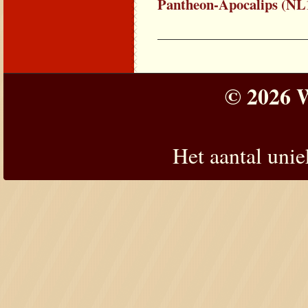
Pantheon-Apocalips (NL
_____________________
© 2026 W
Het aantal uni