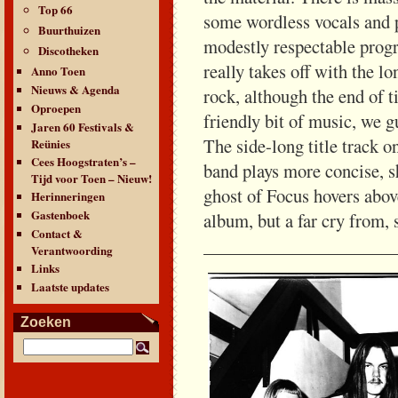
Top 66
some wordless vocals and p
Buurthuizen
modestly respectable progr
Discotheken
really takes off with the l
Anno Toen
Nieuws & Agenda
rock, although the end of 
Oproepen
friendly bit of music, we 
Jaren 60 Festivals &
The side-long title track o
Reünies
Cees Hoogstraten’s –
band plays more concise, s
Tijd voor Toen – Nieuw!
ghost of Focus hovers abov
Herinneringen
Gastenboek
album, but a far cry from, 
Contact &
_____________________
Verantwoording
Links
Laatste updates
Zoeken