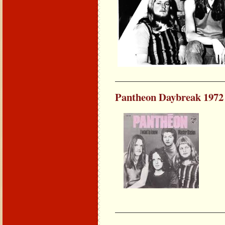
_____________________
Pantheon Daybreak 1972
_____________________