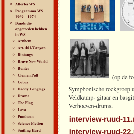
Allerlei WS
Programma WS
1969 – 1974
Bands die
opgetreden hebben
in WS
Arnhem
Art. 461/Canyon
Bintangs
Brave New World
Bunter
Clemen Pull
(op de fo
Cobra
Symphonische rockgroep u
Daddy Longlegs
Drama
Veldkamp- gitaar en basgi
The Flag
Verhoeven-drums.
Lava
Pantheon
interview-ruud-11
Science Fiction
Smiling Hard
interview-ruud-22