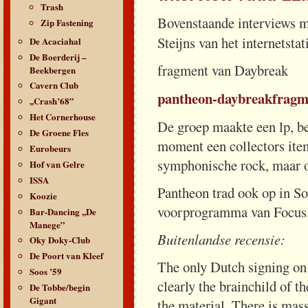
Trash
Bovenstaande interviews 
Zip Fastening
Steijns van het internetsta
De Acaciahal
De Boerderij –
fragment van Daybreak
Beekbergen
Cavern Club
pantheon-daybreakfrag
,,Crash’68”
Het Cornerhouse
De groep maakte een lp, be
De Groene Fles
moment een collectors item
Eurobeurs
symphonische rock, maar o
Hof van Gelre
ISSA
Pantheon trad ook op in So
Koozie
voorprogramma van Focus
Bar-Dancing ,,De
Manege”
Buitenlandse recensie:
Oky Doky-Club
De Poort van Kleef
The only Dutch signing on 
Soos ’59
clearly the brainchild of 
De Tobbe/begin
Gigant
the material. There is mas