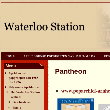
HOME
APELDOORNSE POPGROEPEN VAN 1958 T/M 1976
UIT
JAREN 60 FESTIVALS & REÜNIES
CEES HOOGSTRATEN’S – TIJD
Menu
Pantheon
Apeldoornse
CONTACT & VERANTWOORDING
LINKS
LAATSTE UPDATES
popgroepen van 1958
t/m 1976
Uitgaan in Apeldoorn
www.poparchief-arnhe
Het Waterloo Station
verhaal
Geschiedenis
Foto’s