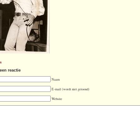
s
een reactie
Naam
E-mail (wordt niet getoond)
Website