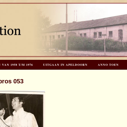
AN 1958 T/M 1976
UITGAAN IN APELDOORN
ANNO TOEN
EES HOOGSTRATEN’S – TIJD VOOR TOEN – NIEUW!
HERINNERINGE
bros 053
INKS
LAATSTE UPDATES