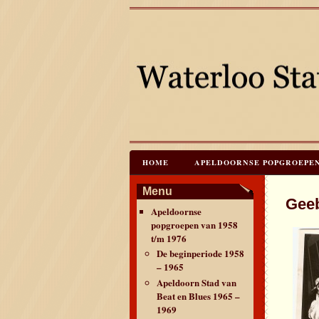
HOME
APELDOORNSE POPGROEPEN V
JAREN 60 FESTIVALS & REÜNIES
C
Menu
Gee
Apeldoornse
CONTACT & VERANTWOORDING
L
popgroepen van 1958
t/m 1976
De beginperiode 1958
– 1965
Apeldoorn Stad van
Beat en Blues 1965 –
1969