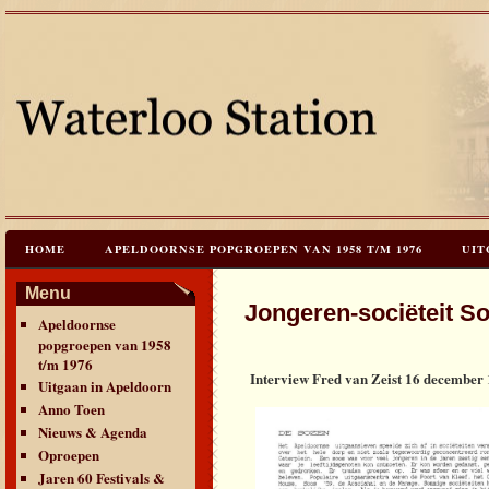
HOME
APELDOORNSE POPGROEPEN VAN 1958 T/M 1976
UIT
JAREN 60 FESTIVALS & REÜNIES
CEES HOOGSTRATEN’S – TIJD
Menu
Jongeren-sociëteit So
Apeldoornse
CONTACT & VERANTWOORDING
LINKS
LAATSTE UPDATES
popgroepen van 1958
t/m 1976
Interview Fred van Zeist 16 december
Uitgaan in Apeldoorn
Anno Toen
Nieuws & Agenda
Oproepen
Jaren 60 Festivals &