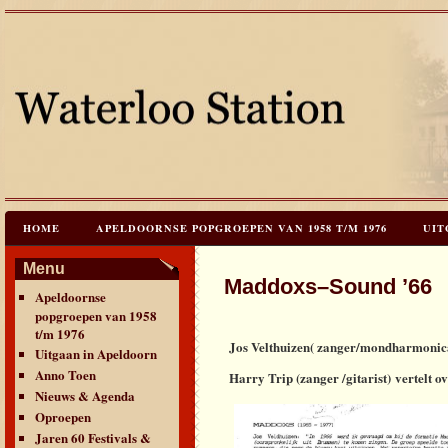
HOME
APELDOORNSE POPGROEPEN VAN 1958 T/M 1976
UIT
JAREN 60 FESTIVALS & REÜNIES
CEES HOOGSTRATEN’S – TIJD
Menu
Maddoxs–Sound ’66
Apeldoornse
CONTACT & VERANTWOORDING
LINKS
LAATSTE UPDATES
popgroepen van 1958
t/m 1976
Jos Velthuizen( zanger/mondharmonic
Uitgaan in Apeldoorn
Anno Toen
Harry Trip (zanger /gitarist) vertelt o
Nieuws & Agenda
Oproepen
Jaren 60 Festivals &