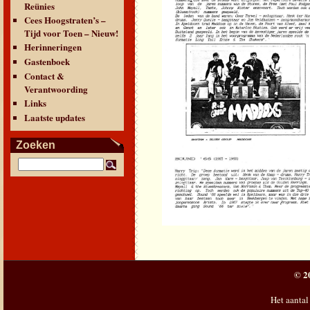
Reünies
Cees Hoogstraten’s –
Tijd voor Toen – Nieuw!
Herinneringen
Gastenboek
Contact &
Verantwoording
Links
Laatste updates
Zoeken
© 2
Het aantal