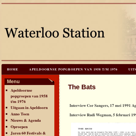
HOME
APELDOORNSE POPGROEPEN VAN 1958 T/M 1976
UIT
JAREN 60 FESTIVALS & REÜNIES
CEES HOOGSTRATEN’S – TIJD
Menu
The Bats
Apeldoornse
CONTACT & VERANTWOORDING
LINKS
LAATSTE UPDATES
popgroepen van 1958
t/m 1976
Interview Cor Sangers, 17 mei 1991 A
Uitgaan in Apeldoorn
Anno Toen
Interview Rudi Wegman, 5 februari 1
Nieuws & Agenda
Oproepen
Jaren 60 Festivals &