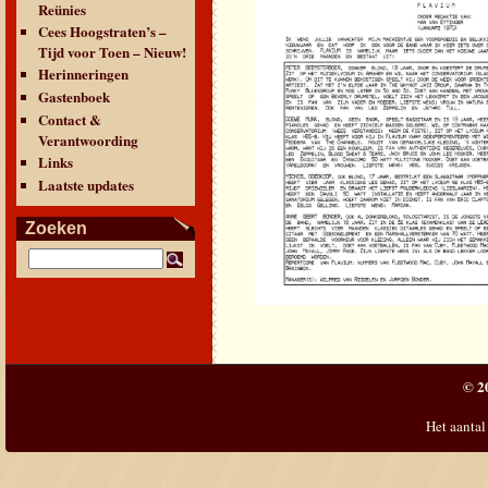
Reünies
Cees Hoogstraten’s –
Tijd voor Toen – Nieuw!
Herinneringen
Gastenboek
Contact &
Verantwoording
Links
Laatste updates
Zoeken
© 2
Het aantal