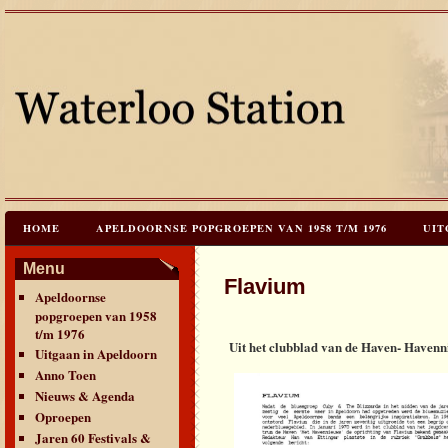
HOME
APELDOORNSE POPGROEPEN VAN 1958 T/M 1976
UIT
JAREN 60 FESTIVALS & REÜNIES
CEES HOOGSTRATEN’S – TIJD
Menu
Flavium
Apeldoornse
CONTACT & VERANTWOORDING
LINKS
LAATSTE UPDATES
popgroepen van 1958
t/m 1976
Uit het clubblad van de Haven- Havenn
Uitgaan in Apeldoorn
Anno Toen
Nieuws & Agenda
Oproepen
Jaren 60 Festivals &