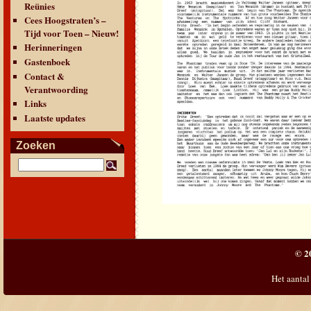
Reünies
Cees Hoogstraten’s –
Tijd voor Toen – Nieuw!
Herinneringen
Gastenboek
Contact &
Verantwoording
Links
Laatste updates
Zoeken
© 2
Het aantal