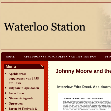
HOME
APELDOORNSE POPGROEPEN VAN 1958 T/M 1976
UIT
JAREN 60 FESTIVALS & REÜNIES
CEES HOOGSTRATEN’S – TIJD
Menu
Johnny Moore and th
Apeldoornse
CONTACT & VERANTWOORDING
LINKS
LAATSTE UPDATES
popgroepen van 1958
t/m 1976
Interview Frits Dreef. Apeldoor
Uitgaan in Apeldoorn
Anno Toen
Nieuws & Agenda
Oproepen
Jaren 60 Festivals &