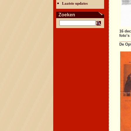
Laatste updates
Zoeken
16 de
foto’s
_____
De Opt