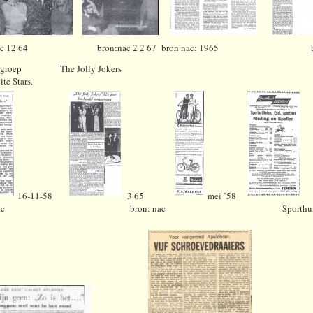
:nac 12 64 bron:nac 2 2 67 bron nac: 1965 bron n
etgroep The Jolly Jokers
te Stars.
16-11-58
3 65
mei ’58
on nac bron: nac Sporthuis Eik