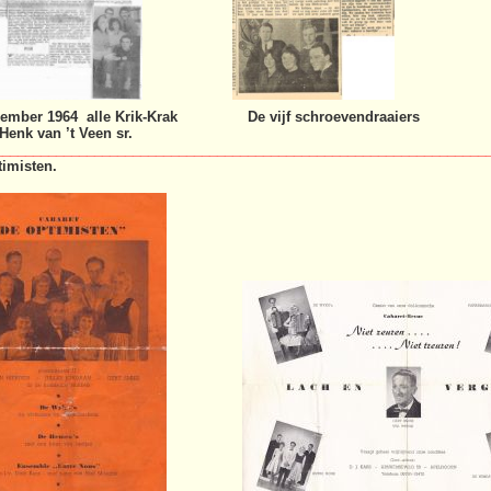
cember 1964 alle Krik-Krak De vijf schroevendraaiers
 Henk van ’t Veen sr.
________________________________________________________________
imisten.