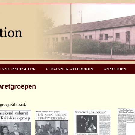
AN 1958 T/M 1976
UITGAAN IN APELDOORN
ANNO TOEN
EES HOOGSTRATEN’S – TIJD VOOR TOEN – NIEUW!
HERINNERINGE
aretgroepen
INKS
LAATSTE UPDATES
groep Krik Krak