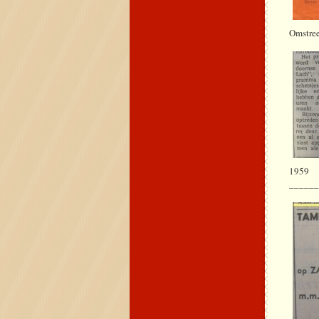
Omstre
1
_____