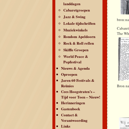
landdagen
Cabaretgroepen
Jazz & Swing
bron
Lokale tijdschriften
Cabar
Muziekwinkels
The Whi
Rondom Apeldoorn
Rock & Roll rellen
Skiffle Groepen
World Peace &
Popfestival
Nieuws & Agenda
Oproepen
Jaren 60 Festivals &
Reünies
Br
Cees Hoogstraten’s –
Tijd voor Toen – Nieuw!
Herinneringen
Gastenboek
Contact &
Verantwoording
Links