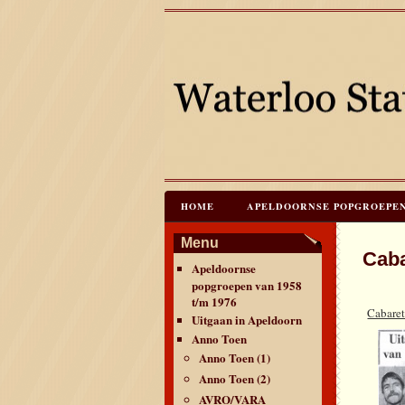
HOME
APELDOORNSE POPGROEPEN V
JAREN 60 FESTIVALS & REÜNIES
C
Menu
Cab
Apeldoornse
CONTACT & VERANTWOORDING
L
popgroepen van 1958
t/m 1976
Cabaret
Uitgaan in Apeldoorn
Anno Toen
Anno Toen (1)
Anno Toen (2)
AVRO/VARA