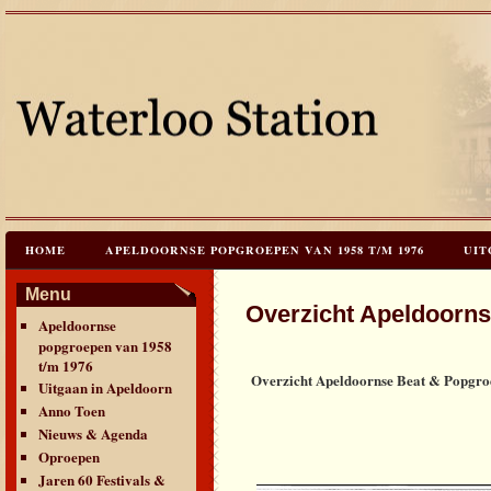
HOME
APELDOORNSE POPGROEPEN VAN 1958 T/M 1976
UIT
JAREN 60 FESTIVALS & REÜNIES
CEES HOOGSTRATEN’S – TIJD
Menu
Overzicht Apeldoorns
Apeldoornse
CONTACT & VERANTWOORDING
LINKS
LAATSTE UPDATES
popgroepen van 1958
t/m 1976
Overzicht Apeldoornse Beat & Popgro
Uitgaan in Apeldoorn
Anno Toen
Nieuws & Agenda
Oproepen
Jaren 60 Festivals &