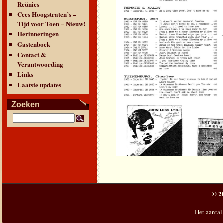
Reünies
Cees Hoogstraten’s –
Tijd voor Toen – Nieuw!
Herinneringen
Gastenboek
Contact &
Verantwoording
Links
Laatste updates
Zoeken
© 2
Het aantal