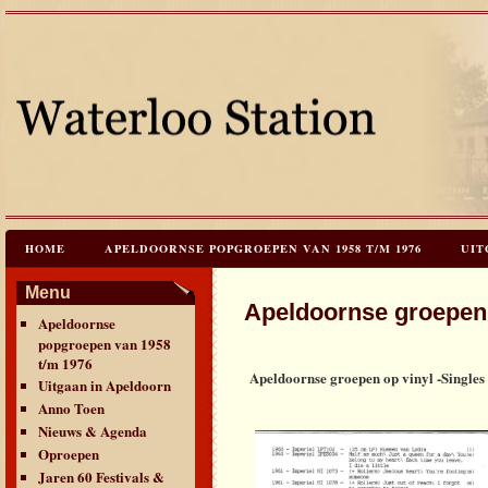
HOME
APELDOORNSE POPGROEPEN VAN 1958 T/M 1976
UIT
JAREN 60 FESTIVALS & REÜNIES
CEES HOOGSTRATEN’S – TIJD
Menu
Apeldoornse groepen 
Apeldoornse
CONTACT & VERANTWOORDING
LINKS
LAATSTE UPDATES
popgroepen van 1958
t/m 1976
Apeldoornse groepen op vinyl -Singles
Uitgaan in Apeldoorn
Anno Toen
Nieuws & Agenda
Oproepen
Jaren 60 Festivals &