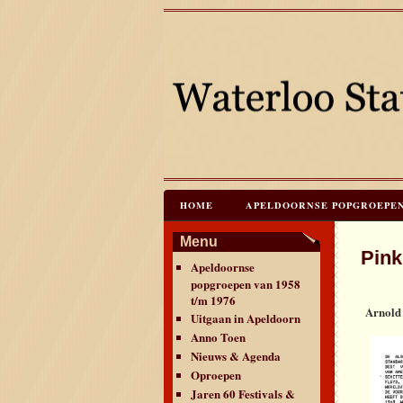
HOME
APELDOORNSE POPGROEPEN V
JAREN 60 FESTIVALS & REÜNIES
C
Menu
Pink
Apeldoornse
CONTACT & VERANTWOORDING
L
popgroepen van 1958
t/m 1976
Arnold
Uitgaan in Apeldoorn
Anno Toen
Nieuws & Agenda
Oproepen
Jaren 60 Festivals &