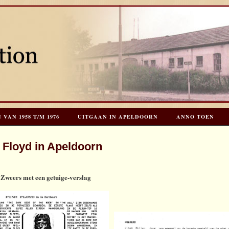
AN 1958 T/M 1976
UITGAAN IN APELDOORN
ANNO TOEN
EES HOOGSTRATEN’S – TIJD VOOR TOEN – NIEUW!
HERINNERINGE
 Floyd in Apeldoorn
INKS
LAATSTE UPDATES
 Zweers met een getuige-verslag