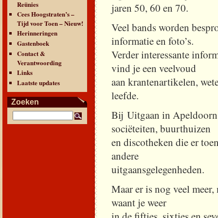
Reünies
jaren 50, 60 en 70.
Cees Hoogstraten’s –
Tijd voor Toen – Nieuw!
Veel bands worden besprok
Herinneringen
informatie en foto’s.
Gastenboek
Verder interessante infor
Contact &
Verantwoording
vind je een veelvoud
Links
aan krantenartikelen, we
Laatste updates
leefde.
Zoeken
Bij Uitgaan in Apeldoorn
sociëteiten, buurthuizen
en discotheken die er toe
andere
uitgaansgelegenheden.
Maar er is nog veel meer, 
waant je weer
in de fifties, sixties en s