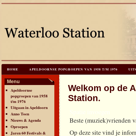
HOME
APELDOORNSE POPGROEPEN VAN 1958 T/M 1976
UIT
JAREN 60 FESTIVALS & REÜNIES
CEES HOOGSTRATEN’S – TIJD
Menu
Welkom op de A
Apeldoornse
CONTACT & VERANTWOORDING
LINKS
LAATSTE UPDATES
popgroepen van 1958
Station.
t/m 1976
Uitgaan in Apeldoorn
Spatie invoegen
Anno Toen
Beste (muziek)vrienden v
Nieuws & Agenda
Oproepen
Op deze site vind je info
Jaren 60 Festivals &