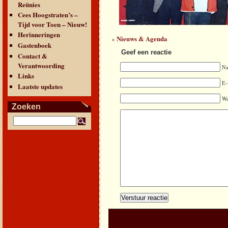
Reünies
Cees Hoogstraten’s –
Tijd voor Toen – Nieuw!
Herinneringen
Nieuws & Agenda
«
Gastenboek
Geef een reactie
Contact &
Verantwoording
N
Links
E-
Laatste updates
We
Zoeken