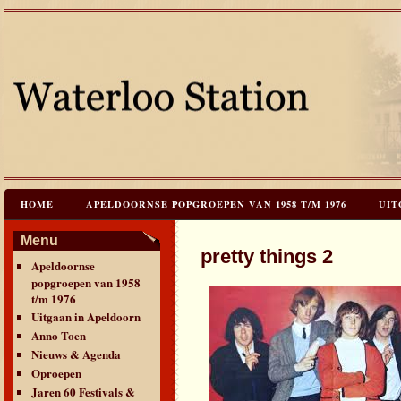
HOME
APELDOORNSE POPGROEPEN VAN 1958 T/M 1976
UIT
JAREN 60 FESTIVALS & REÜNIES
CEES HOOGSTRATEN’S – TIJD
Menu
pretty things 2
Apeldoornse
CONTACT & VERANTWOORDING
LINKS
LAATSTE UPDATES
popgroepen van 1958
t/m 1976
Uitgaan in Apeldoorn
Anno Toen
Nieuws & Agenda
Oproepen
Jaren 60 Festivals &