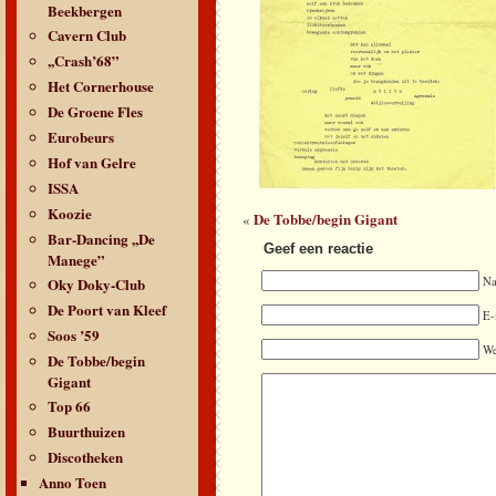
Beekbergen
Cavern Club
,,Crash’68”
Het Cornerhouse
De Groene Fles
Eurobeurs
Hof van Gelre
ISSA
Koozie
De Tobbe/begin Gigant
«
Bar-Dancing ,,De
Geef een reactie
Manege”
Oky Doky-Club
N
De Poort van Kleef
E-
Soos ’59
We
De Tobbe/begin
Gigant
Top 66
Buurthuizen
Discotheken
Anno Toen