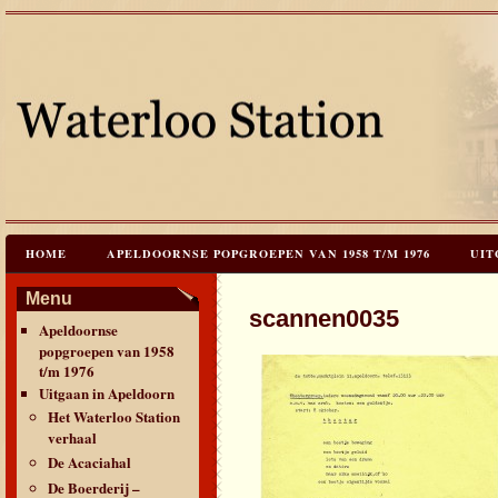
HOME
APELDOORNSE POPGROEPEN VAN 1958 T/M 1976
UIT
JAREN 60 FESTIVALS & REÜNIES
CEES HOOGSTRATEN’S – TIJD
Menu
scannen0035
Apeldoornse
CONTACT & VERANTWOORDING
LINKS
LAATSTE UPDATES
popgroepen van 1958
t/m 1976
Uitgaan in Apeldoorn
Het Waterloo Station
verhaal
De Acaciahal
De Boerderij –