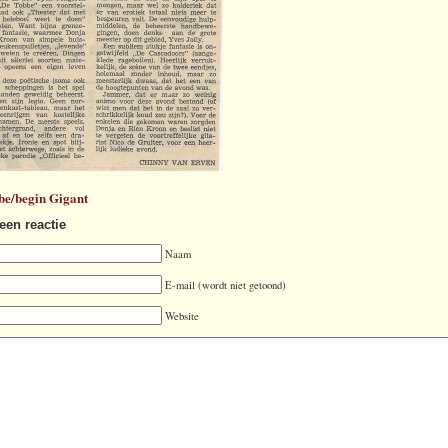
be/begin Gigant
een reactie
Naam
E-mail (wordt niet getoond)
Website