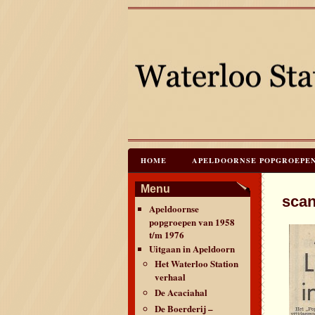
HOME
APELDOORNSE POPGROEPEN V
JAREN 60 FESTIVALS & REÜNIES
C
Menu
sca
Apeldoornse
CONTACT & VERANTWOORDING
L
popgroepen van 1958
t/m 1976
Uitgaan in Apeldoorn
Het Waterloo Station
verhaal
De Acaciahal
De Boerderij –