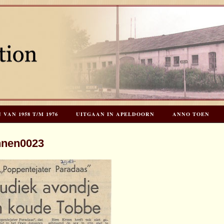
AN 1958 T/M 1976
UITGAAN IN APELDOORN
ANNO TOEN
EES HOOGSTRATEN’S – TIJD VOOR TOEN – NIEUW!
HERINNERINGE
nnen0023
INKS
LAATSTE UPDATES