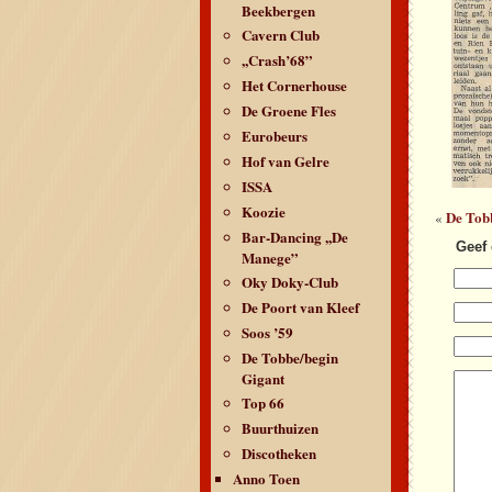
Beekbergen
Cavern Club
,,Crash’68”
Het Cornerhouse
De Groene Fles
Eurobeurs
Hof van Gelre
ISSA
Koozie
De Tob
«
Bar-Dancing ,,De
Geef 
Manege”
Oky Doky-Club
De Poort van Kleef
Soos ’59
De Tobbe/begin
Gigant
Top 66
Buurthuizen
Discotheken
Anno Toen