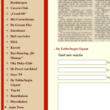
Beekbergen
Cavern Club
,,Crash’68”
Het Cornerhouse
De Groene Fles
Eurobeurs
Hof van Gelre
ISSA
Koozie
De Tobbe/begin Gigant
«
Bar-Dancing ,,De
Geef een reactie
Manege”
Oky Doky-Club
N
De Poort van Kleef
E-
Soos ’59
We
De Tobbe/begin
Gigant
Top 66
Buurthuizen
Discotheken
Anno Toen