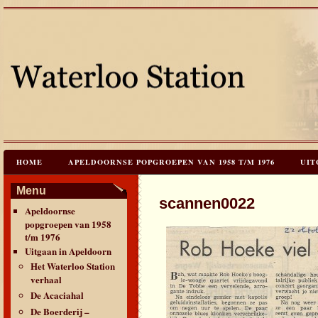
HOME
APELDOORNSE POPGROEPEN VAN 1958 T/M 1976
UIT
JAREN 60 FESTIVALS & REÜNIES
CEES HOOGSTRATEN’S – TIJD
Menu
scannen0022
Apeldoornse
CONTACT & VERANTWOORDING
LINKS
LAATSTE UPDATES
popgroepen van 1958
t/m 1976
Uitgaan in Apeldoorn
Het Waterloo Station
verhaal
De Acaciahal
De Boerderij –