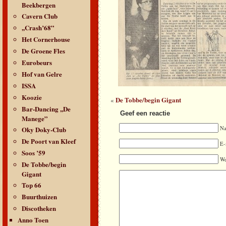
Beekbergen
Cavern Club
,,Crash’68”
Het Cornerhouse
De Groene Fles
Eurobeurs
Hof van Gelre
ISSA
Koozie
De Tobbe/begin Gigant
«
Bar-Dancing ,,De
Geef een reactie
Manege”
Oky Doky-Club
N
De Poort van Kleef
E-
Soos ’59
We
De Tobbe/begin
Gigant
Top 66
Buurthuizen
Discotheken
Anno Toen