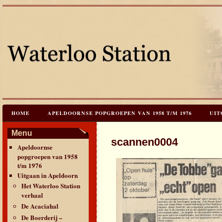
HOME
APELDOORNSE POPGROEPEN VAN 1958 T/M 1976
UIT
JAREN 60 FESTIVALS & REÜNIES
CEES HOOGSTRATEN’S – TIJD
Menu
scannen0004
Apeldoornse
CONTACT & VERANTWOORDING
LINKS
LAATSTE UPDATES
popgroepen van 1958
t/m 1976
Uitgaan in Apeldoorn
Het Waterloo Station
verhaal
De Acaciahal
De Boerderij –