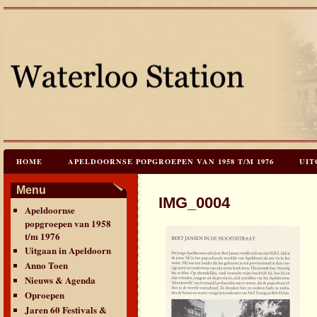
HOME
APELDOORNSE POPGROEPEN VAN 1958 T/M 1976
UIT
JAREN 60 FESTIVALS & REÜNIES
CEES HOOGSTRATEN’S – TIJD
Menu
IMG_0004
Apeldoornse
CONTACT & VERANTWOORDING
LINKS
LAATSTE UPDATES
popgroepen van 1958
t/m 1976
Uitgaan in Apeldoorn
Anno Toen
Nieuws & Agenda
Oproepen
Jaren 60 Festivals &