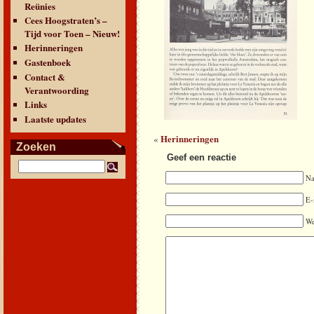
Reünies
Cees Hoogstraten’s –
Tijd voor Toen – Nieuw!
Herinneringen
Gastenboek
Contact &
Verantwoording
Links
Laatste updates
Herinneringen
«
Zoeken
Geef een reactie
N
E-
We