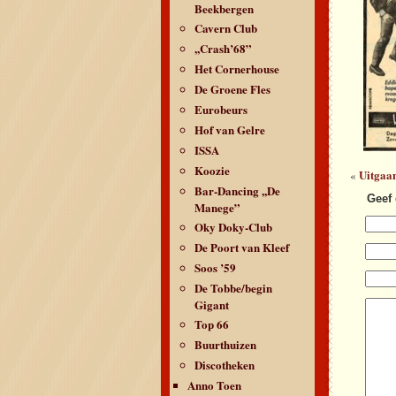
Beekbergen
Cavern Club
,,Crash’68”
Het Cornerhouse
De Groene Fles
Eurobeurs
Hof van Gelre
ISSA
Koozie
Uitgaa
«
Bar-Dancing ,,De
Geef 
Manege”
Oky Doky-Club
De Poort van Kleef
Soos ’59
De Tobbe/begin
Gigant
Top 66
Buurthuizen
Discotheken
Anno Toen