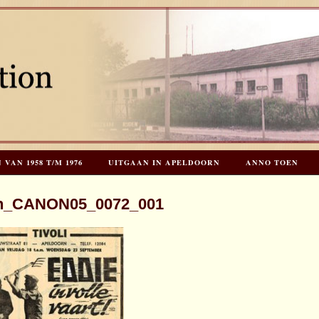
AN 1958 T/M 1976
UITGAAN IN APELDOORN
ANNO TOEN
EES HOOGSTRATEN’S – TIJD VOOR TOEN – NIEUW!
HERINNERINGE
n_CANON05_0072_001
INKS
LAATSTE UPDATES