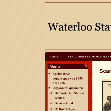
HOME
APELDOORNSE POPGROEPEN V
JAREN 60 FESTIVALS & REÜNIES
C
Menu
Sca
Apeldoornse
CONTACT & VERANTWOORDING
L
popgroepen van 1958
t/m 1976
Uitgaan in Apeldoorn
Het Waterloo Station
verhaal
De Acaciahal
De Boerderij –