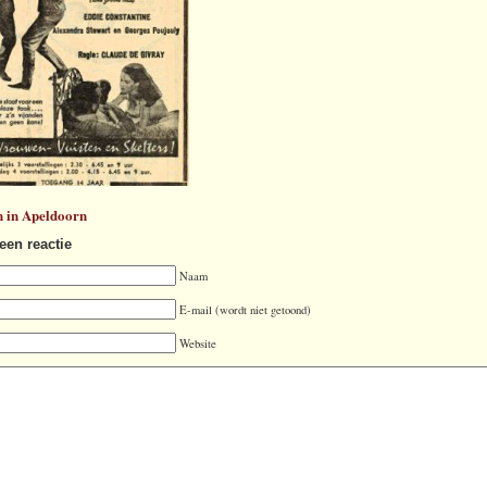
n in Apeldoorn
een reactie
Naam
E-mail (wordt niet getoond)
Website