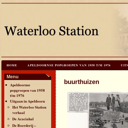
HOME
APELDOORNSE POPGROEPEN VAN 1958 T/M 1976
UIT
JAREN 60 FESTIVALS & REÜNIES
CEES HOOGSTRATEN’S – TIJD
Menu
buurthuizen
Apeldoornse
CONTACT & VERANTWOORDING
LINKS
LAATSTE UPDATES
popgroepen van 1958
t/m 1976
Uitgaan in Apeldoorn
Het Waterloo Station
verhaal
De Acaciahal
De Boerderij –