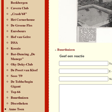
Beekbergen
Cavern Club
,,Crash’68”
Het Cornerhouse
De Groene Fles
Eurobeurs
Hof van Gelre
ISSA
Koozie
Buurthuizen
«
Bar-Dancing ,,De
Geef een reactie
Manege”
Oky Doky-Club
N
De Poort van Kleef
E-
Soos ’59
We
De Tobbe/begin
Gigant
Top 66
Buurthuizen
Discotheken
Anno Toen