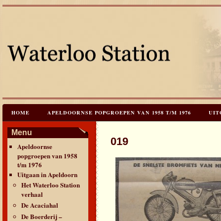
HOME
APELDOORNSE POPGROEPEN VAN 1958 T/M 1976
UIT
JAREN 60 FESTIVALS & REÜNIES
CEES HOOGSTRATEN’S – TIJD
Menu
019
Apeldoornse
CONTACT & VERANTWOORDING
LINKS
LAATSTE UPDATES
popgroepen van 1958
t/m 1976
Uitgaan in Apeldoorn
Het Waterloo Station
verhaal
De Acaciahal
De Boerderij –