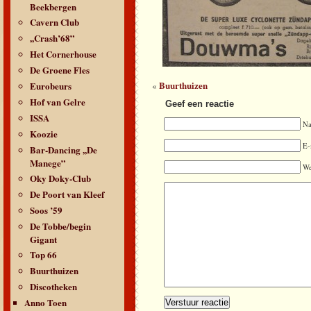
Beekbergen
Cavern Club
,,Crash’68”
Het Cornerhouse
De Groene Fles
Buurthuizen
Eurobeurs
«
Hof van Gelre
Geef een reactie
ISSA
N
Koozie
E-
Bar-Dancing ,,De
Manege”
We
Oky Doky-Club
De Poort van Kleef
Soos ’59
De Tobbe/begin
Gigant
Top 66
Buurthuizen
Discotheken
Anno Toen