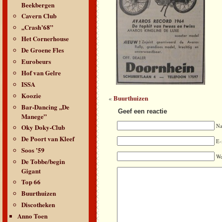
Beekbergen
Cavern Club
,,Crash’68”
Het Cornerhouse
De Groene Fles
Eurobeurs
Hof van Gelre
ISSA
Koozie
Buurthuizen
«
Bar-Dancing ,,De
Geef een reactie
Manege”
Oky Doky-Club
N
De Poort van Kleef
E-
Soos ’59
We
De Tobbe/begin
Gigant
Top 66
Buurthuizen
Discotheken
Anno Toen