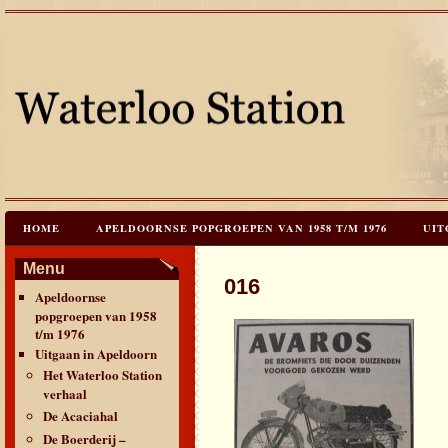
HOME
APELDOORNSE POPGROEPEN VAN 1958 T/M 1976
UIT
JAREN 60 FESTIVALS & REÜNIES
CEES HOOGSTRATEN’S – TIJD
Menu
016
Apeldoornse
CONTACT & VERANTWOORDING
LINKS
LAATSTE UPDATES
popgroepen van 1958
t/m 1976
Uitgaan in Apeldoorn
Het Waterloo Station
verhaal
De Acaciahal
De Boerderij –