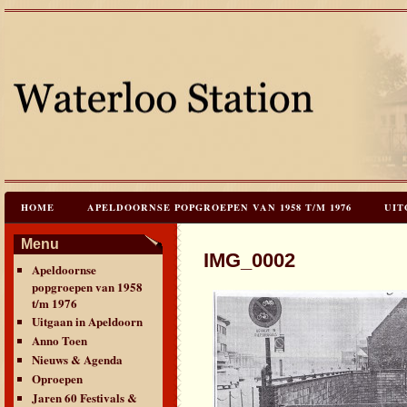
HOME
APELDOORNSE POPGROEPEN VAN 1958 T/M 1976
UIT
JAREN 60 FESTIVALS & REÜNIES
CEES HOOGSTRATEN’S – TIJD
Menu
IMG_0002
Apeldoornse
CONTACT & VERANTWOORDING
LINKS
LAATSTE UPDATES
popgroepen van 1958
t/m 1976
Uitgaan in Apeldoorn
Anno Toen
Nieuws & Agenda
Oproepen
Jaren 60 Festivals &