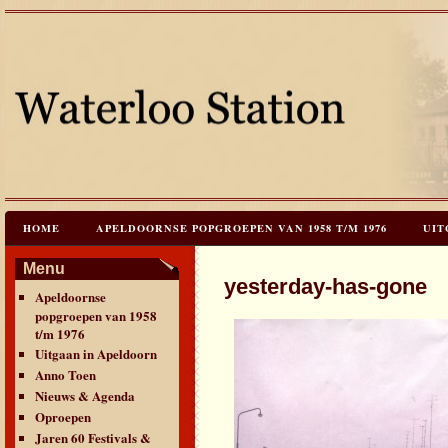
HOME
APELDOORNSE POPGROEPEN VAN 1958 T/M 1976
UIT
JAREN 60 FESTIVALS & REÜNIES
CEES HOOGSTRATEN’S – TIJD
Menu
yesterday-has-gone
Apeldoornse
CONTACT & VERANTWOORDING
LINKS
LAATSTE UPDATES
popgroepen van 1958
t/m 1976
Uitgaan in Apeldoorn
Anno Toen
Nieuws & Agenda
Oproepen
Jaren 60 Festivals &