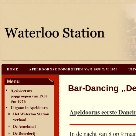
HOME
APELDOORNSE POPGROEPEN VAN 1958 T/M 1976
UIT
JAREN 60 FESTIVALS & REÜNIES
CEES HOOGSTRATEN’S – TIJD
Menu
Bar-Dancing ,,D
Apeldoornse
CONTACT & VERANTWOORDING
LINKS
LAATSTE UPDATES
popgroepen van 1958
t/m 1976
Uitgaan in Apeldoorn
Apeldoorns eerste Dancin
Het Waterloo Station
verhaal
_____________________
De Acaciahal
In de nacht van 8 op 9 maa
De Boerderij –