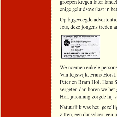
groepen kregen later lande
enige geluidsoverlast in he
Op bijgevoegde advertenti
Jets, deze jongens treden 
We noemen enkele personeel
Van Rijswijk, Frans Horst
Peter en Bram Hol, Hans 
vergeten dan horen we het g
Hol, jarenlang zorgde hij 
Natuurlijk was het gezelli
zitten, een dansvloer, ee