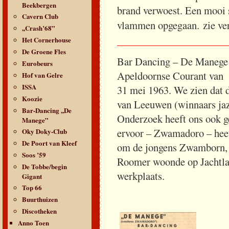
Beekbergen
brand verwoest. Een mooi 
Cavern Club
vlammen opgegaan. zie ve
,,Crash’68”
_____________________
Het Cornerhouse
De Groene Fles
Bar Dancing – De Manege –
Eurobeurs
Apeldoornse Courant van
Hof van Gelre
ISSA
31 mei 1963. We zien dat d
Koozie
van Leeuwen (winnaars jaz
Bar-Dancing ,,De
Onderzoek heeft ons ook ge
Manege”
ervoor – Zwamadoro – heet
Oky Doky-Club
De Poort van Kleef
om de jongens Zwamborn, 
Soos ’59
Roomer woonde op Jachtlaa
De Tobbe/begin
werkplaats.
Gigant
Top 66
Buurthuizen
Discotheken
Anno Toen