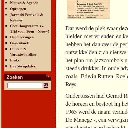
Nieuws & Agenda
Oproepen
Jaren 60 Festivals &
Reünies
Cees Hoogstraten’s –
Dat werd de plek waar dez
Tijd voor Toen – Nieuw!
hielden met vrienden en 
Herinneringen
Gastenboek
hebben het dan over de per
Contact &
ontwikkelden zich nieuwe
Verantwoording
het plan om jazzcombo’s ui
Links
Laatste updates
steeds drukker. In oude a
zoals Edwin Rutten, Roelo
Zoeken
Reys.
Ondertussen had Gerard Ro
de horeca en besloot hij h
1963 werd de naam verand
De Manege -, een verwijzin
paardenstal werd gebruikt.