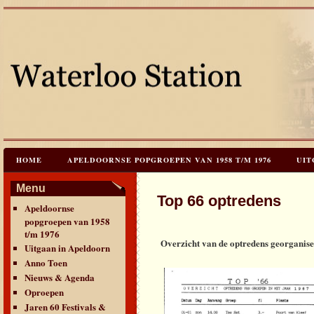
HOME
APELDOORNSE POPGROEPEN VAN 1958 T/M 1976
UIT
JAREN 60 FESTIVALS & REÜNIES
CEES HOOGSTRATEN’S – TIJD
Menu
Top 66 optredens
Apeldoornse
CONTACT & VERANTWOORDING
LINKS
LAATSTE UPDATES
popgroepen van 1958
t/m 1976
Overzicht van de optredens georganise
Uitgaan in Apeldoorn
Anno Toen
Nieuws & Agenda
Oproepen
Jaren 60 Festivals &