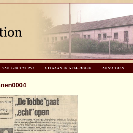
AN 1958 T/M 1976
UITGAAN IN APELDOORN
ANNO TOEN
EES HOOGSTRATEN’S – TIJD VOOR TOEN – NIEUW!
HERINNERINGE
nnen0004
INKS
LAATSTE UPDATES