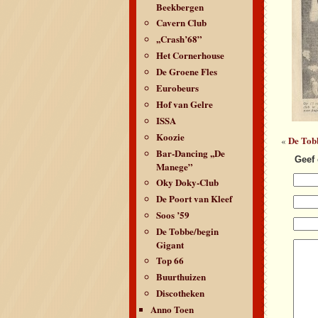
Beekbergen
Cavern Club
,,Crash’68”
Het Cornerhouse
De Groene Fles
Eurobeurs
Hof van Gelre
ISSA
Koozie
De Tob
«
Bar-Dancing ,,De
Geef 
Manege”
Oky Doky-Club
De Poort van Kleef
Soos ’59
De Tobbe/begin
Gigant
Top 66
Buurthuizen
Discotheken
Anno Toen