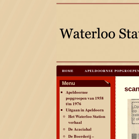
HOME
APELDOORNSE POPGROEPEN V
JAREN 60 FESTIVALS & REÜNIES
C
Menu
sca
Apeldoornse
CONTACT & VERANTWOORDING
L
popgroepen van 1958
t/m 1976
Uitgaan in Apeldoorn
Het Waterloo Station
verhaal
De Acaciahal
De Boerderij –