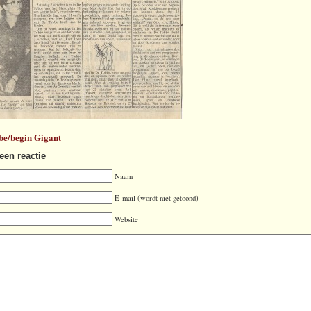
be/begin Gigant
een reactie
Naam
E-mail (wordt niet getoond)
Website