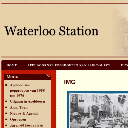
HOME
APELDOORNSE POPGROEPEN VAN 1958 T/M 1976
UIT
JAREN 60 FESTIVALS & REÜNIES
CEES HOOGSTRATEN’S – TIJD
Menu
IMG
Apeldoornse
CONTACT & VERANTWOORDING
LINKS
LAATSTE UPDATES
popgroepen van 1958
t/m 1976
Uitgaan in Apeldoorn
Anno Toen
Nieuws & Agenda
Oproepen
Jaren 60 Festivals &