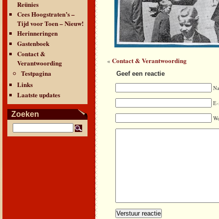
Reünies
Cees Hoogstraten’s –
Tijd voor Toen – Nieuw!
Herinneringen
Gastenboek
Contact &
Contact & Verantwoording
«
Verantwoording
Testpagina
Geef een reactie
Links
N
Laatste updates
E-
Zoeken
We