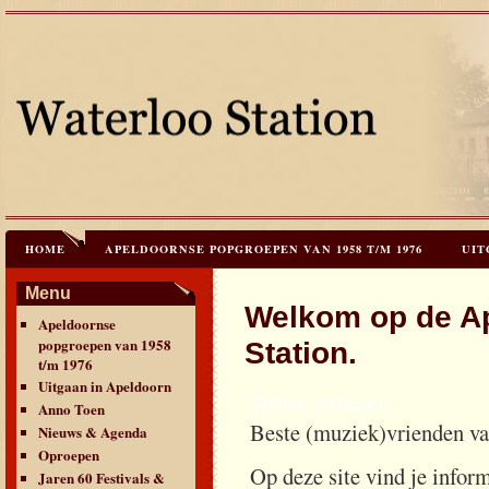
HOME
APELDOORNSE POPGROEPEN VAN 1958 T/M 1976
UIT
JAREN 60 FESTIVALS & REÜNIES
CEES HOOGSTRATEN’S – TIJD
Menu
Welkom op de Ap
Apeldoornse
CONTACT & VERANTWOORDING
LINKS
LAATSTE UPDATES
popgroepen van 1958
Station.
t/m 1976
Uitgaan in Apeldoorn
Spatie invoegen
Anno Toen
Beste (muziek)vrienden va
Nieuws & Agenda
Oproepen
Op deze site vind je infor
Jaren 60 Festivals &