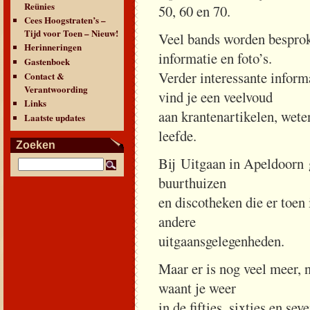
Reünies
50, 60 en 70.
Cees Hoogstraten’s –
Tijd voor Toen – Nieuw!
Veel bands worden besproke
Herinneringen
informatie en foto’s.
Gastenboek
Verder interessante inform
Contact &
Verantwoording
vind je een veelvoud
Links
aan krantenartikelen, wet
Laatste updates
leefde.
Zoeken
Bij Uitgaan in Apeldoorn g
buurthuizen
en discotheken die er toen
andere
uitgaansgelegenheden.
Maar er is nog veel meer, n
waant je weer
in de fifties, sixties en se